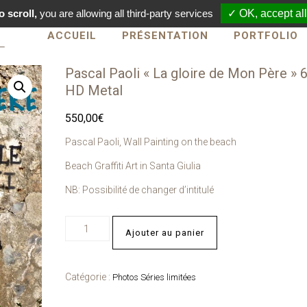
 scroll,
you are allowing all third-party services
✓ OK, accept all
ACCUEIL
PRÉSENTATION
PORTFOLIO
Pascal Paoli « La gloire de Mon Père » 
HD Metal
550,00
€
Pascal Paoli, Wall Painting on the beach
Beach Graffiti Art in Santa Giulia
NB: Possibilité de changer d’intitulé
Ajouter au panier
Catégorie :
Photos Séries limitées