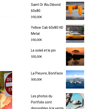
Saint Or Alu Dibond
60x80
350,00
€
Yellow Cab 60x80 HD
Metal
350,00
€
Le soleil et le pin
550,00
€
La Pieuvre, Bonifacio
500,00
€
Les photos du
Portfolio sont
disponibles à la vente